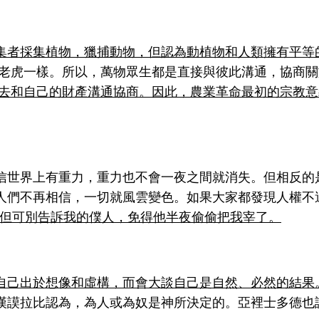
集者採集植物，獵捕動物，但認為動植物和人類擁有平等
如老虎一樣。所以，萬物眾生都是直接與彼此溝通，協商
貴去和自己的財產溝通協商。因此，農業革命最初的宗教
信世界上有重力，重力也不會一夜之間就消失。但相反的
人們不再相信，一切就風雲變色。如果大家都發現人權不過
，但可別告訴我的僕人，免得他半夜偷偷把我宰了。
自己出於想像和虛構，而會大談自己是自然、必然的結果
謨拉比認為，為人或為奴是神所決定的。亞裡士多德也認