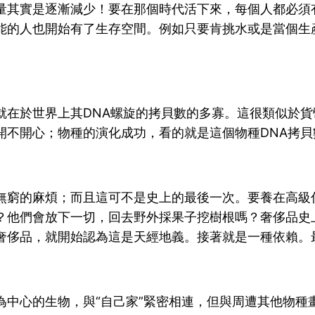
量其實是逐漸減少！要在那個時代活下來，每個人都必須
能的人也開始有了生存空間。例如只要肯挑水或是當個生
就在於世界上其DNA螺旋的拷貝數的多寡。這很類似於
開不開心；物種的演化成功，看的就是這個物種DNA拷貝
無窮的麻煩；而且這可不是史上的最後一次。要養在高級
？他們會放下一切，回去野外採果子挖樹根嗎？奢侈品史
奢侈品，就開始認為這是天經地義。接著就是一種依賴。
為中心的生物，與“自己家”緊密相連，但與周遭其他物種