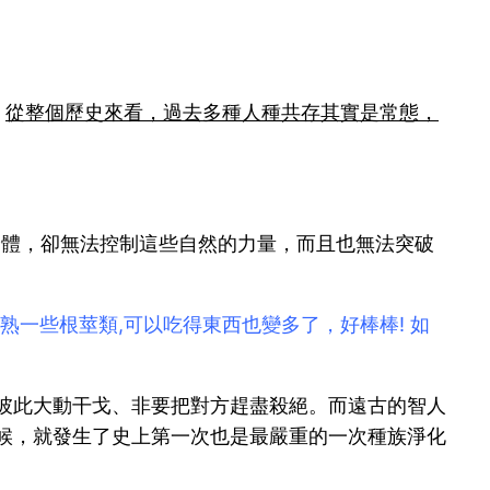
。
從整個歷史來看，過去多種人種共存其實是常態，
身體，卻無法控制這些自然的力量，而且也無法突破
一些根莖類,可以吃得東西也變多了，好棒棒! 如
彼此大動干戈、非要把對方趕盡殺絕。而遠古的智人
候，就發生了史上第一次也是最嚴重的一次種族淨化