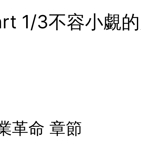
rt 1/3不容小覷
業革命 章節