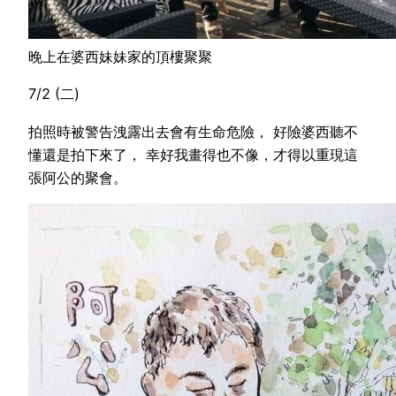
晚上在婆西妹妹家的頂樓聚聚
7/2 (二)
拍照時被警告洩露出去會有生命危險， 好險婆西聽不
懂還是拍下來了， 幸好我畫得也不像，才得以重現這
張阿公的聚會。