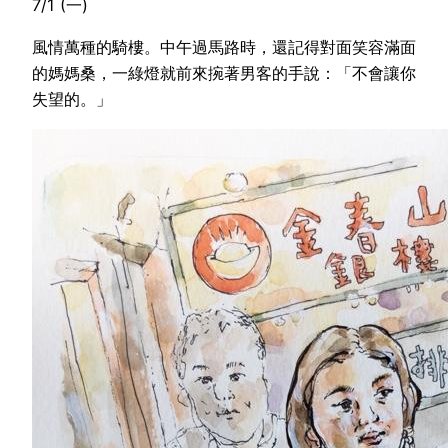
7/1 (一)
風情萬種的騎樓。中午過馬路時，還記得對面笑容滿面
的媽媽桑，一綠燈就前來捥著男客的手說：「不會讓你
失望的。」