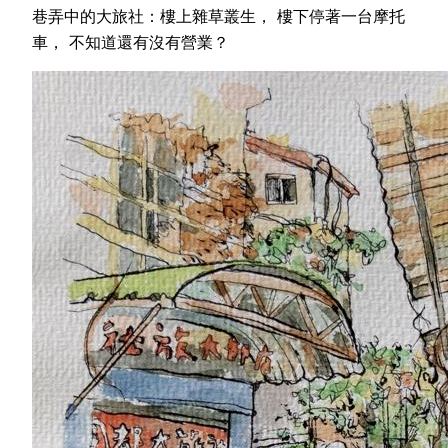
巷弄中的大旅社：樓上雜草叢生， 樓下停著一台摩托
車， 不知道還有沒有營業？