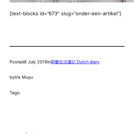
[text-blocks id=”673″ slug=”onder-een-artikel”]
Posted
8 July 2019
in
荷蘭生活週記 Dutch diary
by
Iris Muyu
Tags: