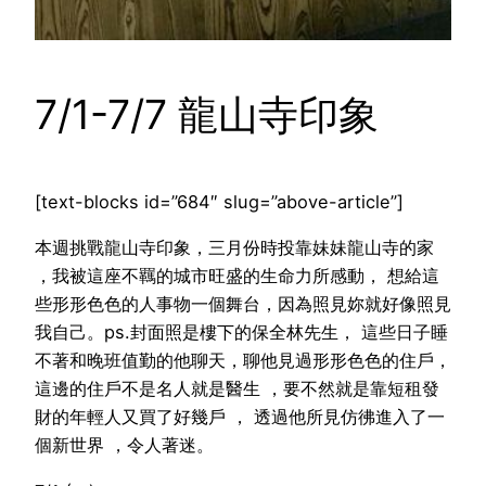
7/1-7/7 龍山寺印象
[text-blocks id=”684″ slug=”above-article”]
本週挑戰龍山寺印象，三月份時投靠妹妹龍山寺的家
，我被這座不羈的城市旺盛的生命力所感動， 想給這
些形形色色的人事物一個舞台，因為照見妳就好像照見
我自己。ps.封面照是樓下的保全林先生， 這些日子睡
不著和晚班值勤的他聊天，聊他見過形形色色的住戶，
這邊的住戶不是名人就是醫生 ，要不然就是靠短租發
財的年輕人又買了好幾戶 ， 透過他所見仿彿進入了一
個新世界 ，令人著迷。