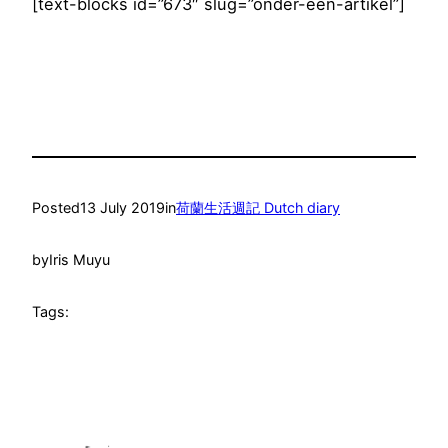
[text-blocks id=”673″ slug=”onder-een-artikel”]
Posted
13 July 2019
in
荷蘭生活週記 Dutch diary
by
Iris Muyu
Tags: