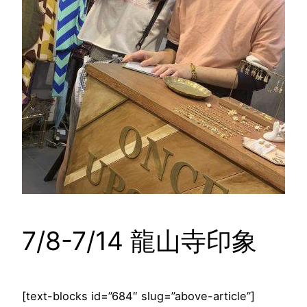
7/8-7/14 龍山寺印象
[text-blocks id=”684″ slug=”above-article”]