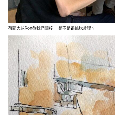
荷蘭大叔Ron教我們國粹， 是不是很跳脫常理？