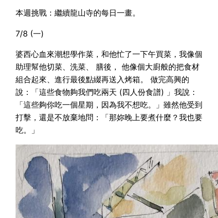
本週挑戰：繼續龍山寺的每日一畫。
7/8 (一)
婆西心血來潮想學作菜，和他忙了一下午買菜，我像個
助理幫他切菜、洗菜、 膳後， 他像個大廚般的把食材
組合起來、進行最後點綴再送入烤箱。 做完高興的
說：「這些食物夠我們吃兩天 (四人份食譜) 」我說：
「這些夠你吃一個星期，因為我不想吃。」雖然他受到
打擊，還是不放棄地問：「那妳晚上要煮什麼？我也要
吃。」