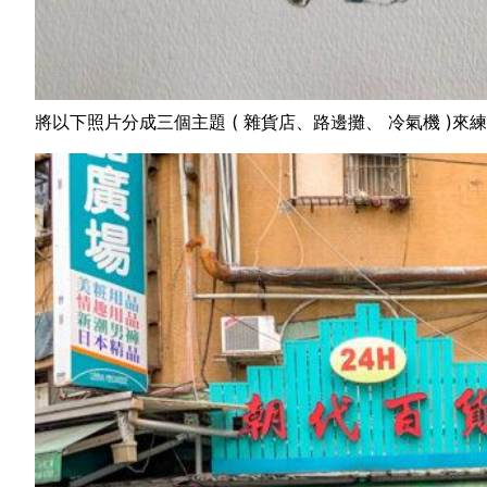
將以下照片分成三個主題 ( 雜貨店、路邊攤、 冷氣機 )來