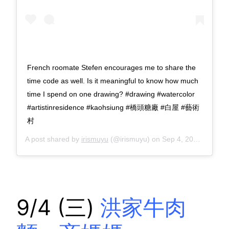
French roomate Stefen encourages me to share the
time code as well. Is it meaningful to know how much
time I spend on one drawing? #drawing #watercolor
#artistinresidence #kaohsiung #橋頭糖廠 #白屋 #藝術
村
A post shared by
irismuyu
(@irismuyu) on
Sep 4, 2019 at 11:19pm PDT
9/4 (三)
洪家牛肉