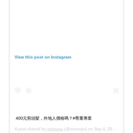
View this post on Instagram
400元剪頭髪，外地人價格嗎？#尊重專業
A post shared by
irismuyu
(@irismuyu) on
Sep 4, 2019 at 9:00pm PDT