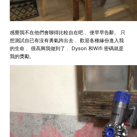
感覺我不在他們會聊得比較自在吧﹐ 便早早告辭。 只
想測試自已有沒有勇氣跨出去﹐ 歡迎各種緣份進入我
的生命﹐ 很高興我做到了﹐ Dyson 和Wifi 密碼就是
我的獎勵。