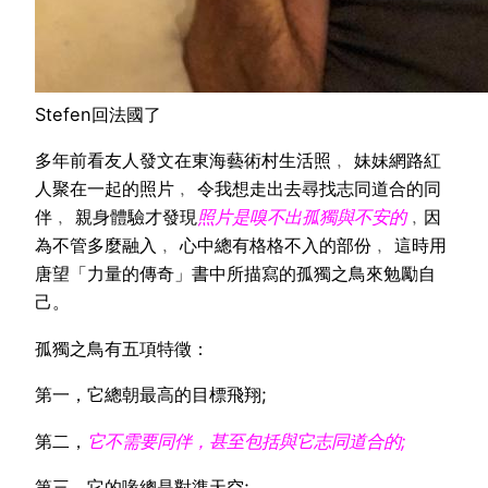
Stefen回法國了
多年前看友人發文在東海藝術村生活照﹐ 妹妹網路紅
人聚在一起的照片﹐ 令我想走出去尋找志同道合的同
伴﹐ 親身體驗才發現
照片是嗅不出孤獨與不安的
﹐因
為不管多麼融入﹐ 心中總有格格不入的部份﹐ 這時用
唐望「力量的傳奇」書中所描寫的孤獨之鳥來勉勵自
己。
孤獨之鳥有五項特徵：
第一，它總朝最高的目標飛翔;
第二，
它不需要同伴，甚至包括與它志同道合的;
第三，它的喙總是對準天空;