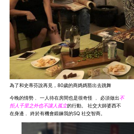
為了和史蒂芬說再見，80歲的商媽媽豁出去跳舞
今晚的情勢﹐ 一人待在房間也是很奇怪 ﹐ 必須做出
不
拒人千里之外也不讓人孤立
的行動。 社交大師婆西不
在身邊﹐ 終於有機會鍛鍊我的SQ 社交智商。