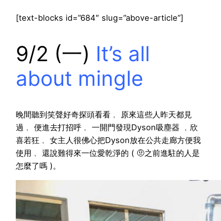
[text-blocks id=”684″ slug=”above-article”]
9/2 (一)
It’s all
about mingle
晚間聽到笑聲好奇探頭看看﹐ 原來這些人昨天都見
過﹐ 便進去打招呼﹐ 一開門發現Dyson吸塵器 ﹐欣
喜若狂﹐ 女主人很佛心把Dyson放在公共走廊方便我
使用﹐ 還說難得來一位愛乾淨的 ( 🤨之前進駐的人是
怎麼了嗎 )。