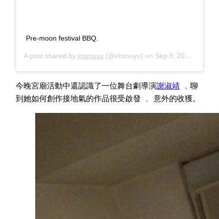
Pre-moon festival BBQ.
A post shared by
irismuyu
(@irismuyu) on
Sep 8, 2019 at 6:17am PDT
今晚宮廟活動中還認識了一位舞台劇導演
謝淑靖
﹐聊
到她如何創作接地氣的作品很受啟發 ﹐ 意外的收獲。