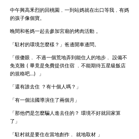
中午興高釆烈的回桃園﹐一到站媽就在出口等我﹐有媽
的孩子像個寶。
晚間和爸媽一起去參加宮廟的烤肉活動 。
「駐村的環境怎麼樣？」爸邊開車邊問。
「很傻眼﹐ 不過一個荒地弄到能住人的地步﹐ 設備不
免克難 ( 畢竟是免費提供住宿 ﹐不能期待五星級飯店
的規格吧…) 」
「還有誰去住 ？有十個人嗎？」
「有一個法國導演住了兩個月」
「那他們是怎麼騙人進去住的？ 環境不好就回家算
了」
「駐村就是要住在當地創作﹐ 就地取材 」