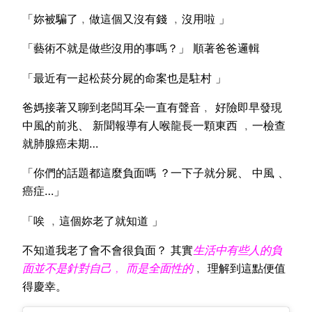
「妳被騙了﹐做這個又沒有錢 ﹐沒用啦 」
「藝術不就是做些沒用的事嗎？」 順著爸爸邏輯
「最近有一起松菸分屍的命案也是駐村 」
爸媽接著又聊到老闆耳朵一直有聲音﹐ 好險即早發現
中風的前兆、 新聞報導有人喉龍長一顆東西 ﹐一檢查
就肺腺癌未期…
「你們的話題都這麼負面嗎 ？一下子就分屍、 中風 、
癌症…」
「唉 ﹐這個妳老了就知道 」
不知道我老了會不會很負面？ 其實
生活中有些人的負
面並不是針對自己﹐ 而是全面性的
﹐ 理解到這點便值
得慶幸。