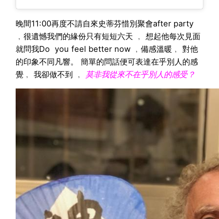
晚間11:00再度不請自來史蒂芬惜別聚會after party
﹐很遺憾我們的緣份只有短短六天 ﹐ 想起他每次見面
就問我Do you feel better now ﹐備感溫暖﹐ 對他
的印象不同凡響。 簡單的問話便可表達在乎別人的感
覺﹐ 我卻做不到 ﹐
莫非我從來不在乎別人的感受？