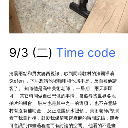
9/3 (二)
Time code
清晨兩點和男友婆西視訊﹐吵到同時駐村的法國導演
Stefen ﹐下午想請他喝咖啡和他賠不是﹐反而被他請
客了。 知道他是高中美術老師 ﹐一星期上兩天班即
可﹐ 其它時間做自己想做的事情﹐暑假尋找世界各地
拍片的機會﹐ 駐村也是其中之一的選項﹐ 也不在意駐
村有沒有補助金 ﹐反正法國薪水照領 。美術老師/導演
看了我畫作後﹐鼓勵我保留密密麻麻的時間記錄﹐觀者
可意識到作畫過程進而有討論的空間。 他看的不是畫