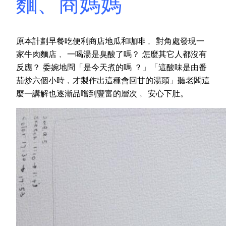
麵、商媽媽
原本計劃早餐吃便利商店地瓜和咖啡﹐ 對角處發現一
家牛肉麵店﹐ 一喝湯是臭酸了嗎？ 怎麼其它人都沒有
反應？ 委婉地問「是今天煮的嗎 ？」「這酸味是由番
茄炒六個小時﹐才製作出這種會回甘的湯頭」聽老闆這
麼一講解也逐漸品嚐到豐富的層次﹐ 安心下肚。