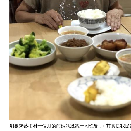
剛搬來藝術村一個月的商媽媽邀我一同晚餐，( 其實是我提