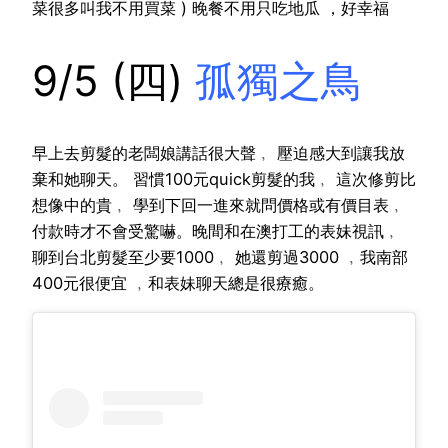
菜很多叫我不用買菜 ) 晚餐不用只吃地瓜 ，好幸福
9/5 (四)
孤獨之鳥
早上去剪髮的老闆娘講話很大聲﹐ 壓迫感大到讓我放
棄和她聊天。 習慣100元quick剪髮的我﹐ 這次修剪比
想像中的貴﹐ 學到下回一進來就問價格或有價目表﹐
付款時才不會受驚嚇。晚間和在澳打工的表妹視訊﹐
聊到台北剪髮至少要1000﹐ 她還剪過3000 ﹐我南部
400元很便宜 ﹐和表妹聊天總是很療癒。