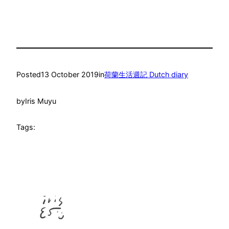
Posted
13 October 2019
in
荷蘭生活週記 Dutch diary
by
Iris Muyu
Tags: