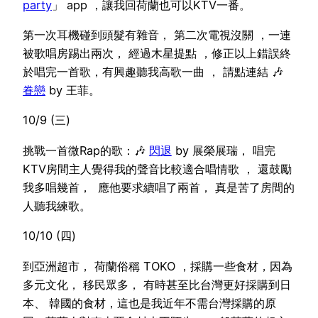
party
」 app ，讓我回荷蘭也可以KTV一番。
第一次耳機碰到頭髮有雜音， 第二次電視沒關 ，一連
被歌唱房踢出兩次， 經過木星提點 ，修正以上錯誤終
於唱完一首歌，有興趣聽我高歌一曲 ， 請點連結 🎶
眷戀
by 王菲。
10/9 (三)
挑戰一首微Rap的歌：🎶
閃退
by 展榮展瑞， 唱完
KTV房間主人覺得我的聲音比較適合唱情歌 ， 還鼓勵
我多唱幾首， 應他要求續唱了兩首， 真是苦了房間的
人聽我練歌。
10/10 (四)
到亞洲超市， 荷蘭俗稱 TOKO ，採購一些食材，因為
多元文化， 移民眾多， 有時甚至比台灣更好採購到日
本、 韓國的食材，這也是我近年不需台灣採購的原