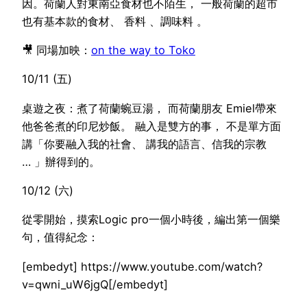
因。荷蘭人對東南亞食材也不陌生， 一般荷蘭的超市
也有基本款的食材、 香料 、調味料 。
🎥 同場加映：
on the way to Toko
10/11 (五)
桌遊之夜：煮了荷蘭蜿豆湯， 而荷蘭朋友 Emiel帶來
他爸爸煮的印尼炒飯。 融入是雙方的事， 不是單方面
講「你要融入我的社會、 講我的語言、信我的宗教
… 」辦得到的。
10/12 (六)
從零開始，摸索Logic pro一個小時後，編出第一個樂
句，值得紀念：
[embedyt] https://www.youtube.com/watch?
v=qwni_uW6jgQ[/embedyt]