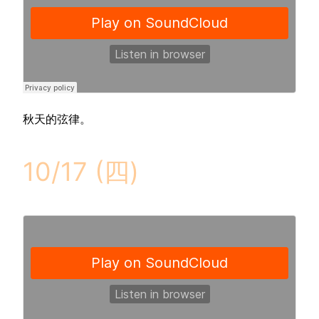
秋天的弦律。
10/17 (四)