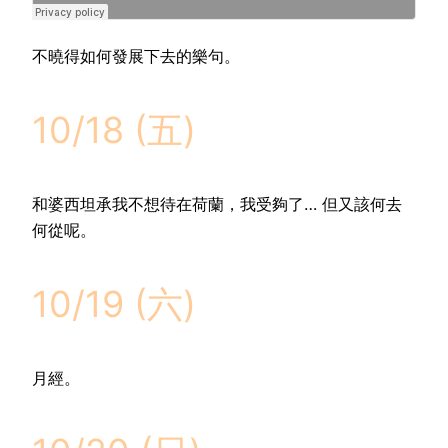
不曉得如何發展下去的樂句。
10/18 (五)
和婆西坦承我不想待在荷蘭，我受夠了… 但又該何去
何從呢。
10/19 (六)
月經。