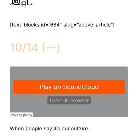
[text-blocks id=”684″ slug=”above-article”]
10/14 (一)
When people say it’s our culture.