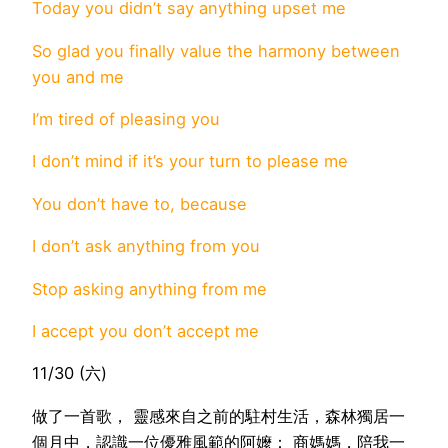
Today you didn’t say anything upset me
So glad you finally value the harmony between
you and me
I’m tired of pleasing you
I don’t mind if it’s your turn to please me
You don’t have to, because
I don’t ask anything from you
Stop asking anything from me
I accept you don’t accept me
11/30 (六)
做了一首歌， 靈感來自之前的駐村生活，森林獨居一
個月中，認識一位優雅風範的阿嬤： 商媽媽，陪我一