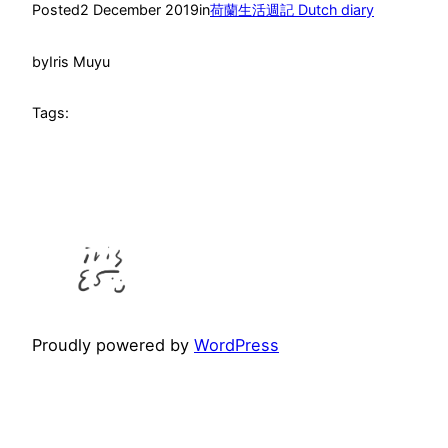
Posted
2 December 2019
in
荷蘭生活週記 Dutch diary
by
Iris Muyu
Tags:
Proudly powered by
WordPress