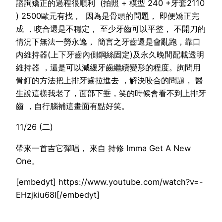
諮詢矯正的過程很順利 (拍照 + 模型 240 +牙套2110
) 2500歐元有找， 因為是骨頭的問題， 即便矯正完
成 ，咬合還是不穩定， 至少牙齒可以平整， 不開刀的
情況下無法一勞永逸， 簡言之牙齒還是會亂跑，靠口
內維持器(上下牙齒內側鋼絲固定)及永久晚間配載透明
維持器 ，還是可以減緩牙齒繼續變形的程度。詢問用
骨釘的方法把上排牙齒拉進去 ，解決咬合的問題， 醫
生說這樣我老了，面部下垂，笑的時候會看不到上排牙
齒 ，自行腦補這畫面有點好笑。
11/26 (二)
帶來一首吉它彈唱， 來自 持修 Imma Get A New
One。
[embedyt] https://www.youtube.com/watch?v=-
EHzjkiu68I[/embedyt]