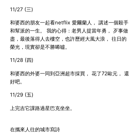
11/27 (三)
和婆西的朋友一起看netflix 愛爾蘭人， 講述一個殺手
和幫派的一生。 我的心得：老男人提當年勇， 歹事做
盡，最後落得人去樓空，也許歷經大風大浪， 往日的
榮光，現實卻是不勝唏噓。
11/28 (四)
和婆西的外婆一同到亞洲超市採買， 花了72歐元， 還
好吧。
11/29 (五)
上完吉它課路過星巴克坐坐。
在攜來人往的城市寫詩