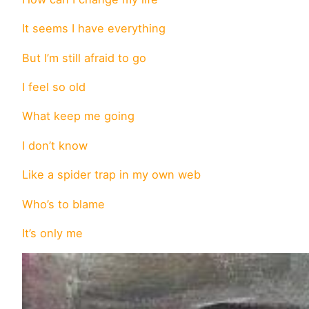
It seems I have everything
But I’m still afraid to go
I feel so old
What keep me going
I don’t know
Like a spider trap in my own web
Who’s to blame
It’s only me