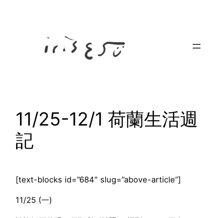
Skip
to
content
11/25-12/1 荷蘭生活週
記
[text-blocks id=”684″ slug=”above-article”]
11/25 (一)