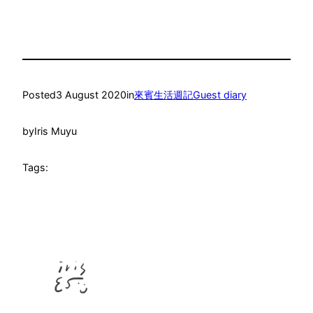
Posted
3 August 2020
in
來賓生活週記Guest diary
by
Iris Muyu
Tags: