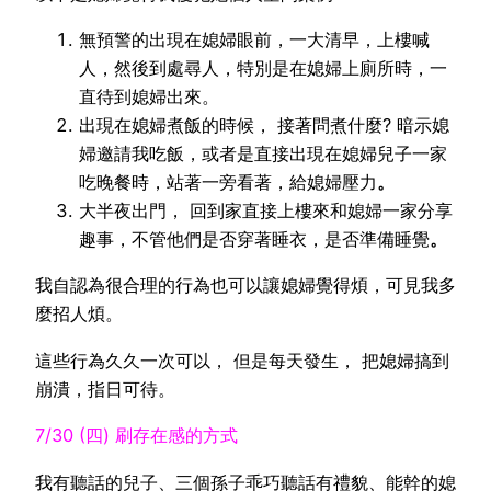
無預警的出現在媳婦眼前，一大清早，上樓喊
人，然後到處尋人，特別是在媳婦上廁所時，一
直待到媳婦出來。
出現在媳婦煮飯的時候， 接著問煮什麼? 暗示媳
婦邀請我吃飯，或者是直接出現在媳婦兒子一家
吃晚餐時，站著一旁看著，給媳婦壓力
。
大半夜出門， 回到家直接上樓來和媳婦一家分享
趣事，不管他們是否穿著睡衣，是否準備睡覺
。
我自認為很合理的行為也可以讓媳婦覺得煩，可見我多
麼招人煩。
這些行為久久一次可以， 但是每天發生， 把媳婦搞到
崩潰，指日可待。
7/30 (四) 刷存在感的方式
我有聽話的兒子、三個孫子乖巧聽話有禮貌、能幹的媳