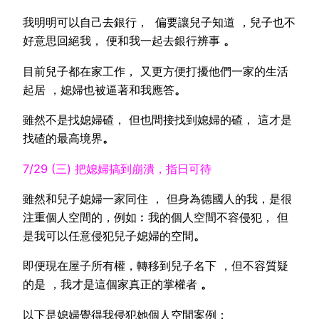
我明明可以自己去銀行， 偏要讓兒子知道 ，兒子也不
好意思回絕我， 便和我一起去銀行辨事
。
目前兒子都在家工作， 又更方便打擾他們一家的生活
起居 ，媳婦也被逼著和我應答
。
雖然不是找媳婦碴， 但也間接找到媳婦的碴， 這才是
找碴的最高境界
。
7/29 (三) 把媳婦搞到崩潰，指日可待
雖然和兒子媳婦一家同住 ， 但身為德國人的我，是很
注重個人空間的，例如︰我的個人空間不容侵犯， 但
是我可以任意侵犯兒子媳婦的空間
。
即便現在屋子所有權，轉移到兒子名下 ，但不容質疑
的是 ，我才是這個家真正的掌權者
。
以下是媳婦覺得我侵犯她個人空間案例：