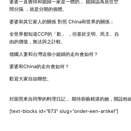
婆婆一直覺得和媳婦一家是一體的， 媳婦認為居住空
間分隔 ，就是分開的個體。
婆婆和其它家人的關係 對照 China和世界的關係；
全世界都知道CCP的「歡」 ，但基於文明、民主、自
由的價值，無法與之計較。
德國人妻和台灣這個小媳婦的走向會如何？
婆婆和China的走向會如何？
歡迎大家自由聯想。
封面照來自同學的料理日記， 期待廚藝精湛的她，開設粉
[text-blocks id=”673″ slug=”onder-een-artikel”]