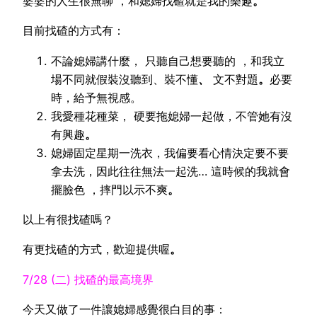
婆婆的人生很無聊 ，和媳婦找碴就是我的樂趣
。
目前找碴的方式有：
不論媳婦講什麼， 只聽自己想要聽的 ，和我立
場不同就假裝沒聽到、裝不懂
、
文不對題
。
必要
時，給予無視感。
我愛種花種菜， 硬要拖媳婦一起做，不管她有沒
有興趣
。
媳婦固定星期一洗衣，我偏要看心情決定要不要
拿去洗，因此往往無法一起洗… 這時候的我就會
擺臉色 ，摔門以示不爽
。
以上有很找碴嗎？
有更找碴的方式，歡迎提供喔
。
7/28 (二) 找碴的最高境界
今天又做了一件讓媳婦感覺很白目的事：