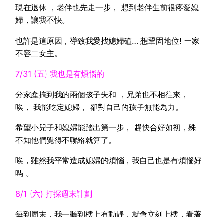
現在退休 ，老伴也先走一步， 想到老伴生前很疼愛媳
婦，讓我不快。
也許是這原因，導致我愛找媳婦碴… 想鞏固地位! 一家
不容二女主。
7/31 (五) 我也是有煩惱的
分家產搞到我的兩個孩子失和 ，兄弟也不相往來，
唉， 我能吃定媳婦， 卻對自己的孩子無能為力。
希望小兒子和媳婦能踏出第一步， 趕快合好如初，殊
不知他們覺得不聯絡就算了。
唉，雖然我平常造成媳婦的煩惱，我自己也是有煩惱好
嗎 。
8/1 (六) 打探週末計劃
每到周末，我一聽到樓上有動靜，就會立刻上樓，看著