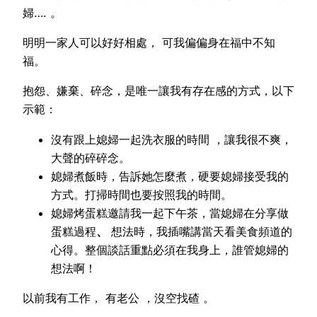
婦…. 。
明明一家人可以好好相處， 可我偏偏身在福中不知
福。
抱怨、嫌棄、碎念，是唯一讓我有存在感的方式，以下
示範：
沒有跟上媳婦一起洗衣服的時間 ，讓我很不爽
，
大聲的碎碎念。
媳婦煮飯時，告訴她怎麼煮，硬要媳婦接受我的
方式。打掃時間也要按照我的時間。
媳婦烤蛋糕邀請我一起下午茶，當媳婦在分享做
蛋糕過程
、
想法時，我插嘴講當天看美食頻道的
心得。整個談話重點必須在我身上，誰管媳婦的
想法啊！
以前我有工作， 有老公 ，沒空找碴 。