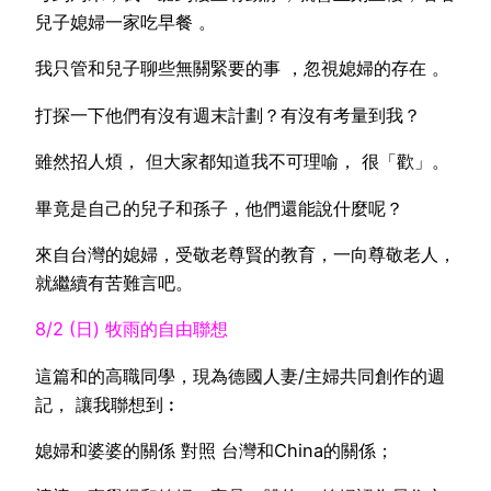
兒子媳婦一家吃早餐 。
我只管和兒子聊些無關緊要的事 ，忽視媳婦的存在 。
打探一下他們有沒有週末計劃？有沒有考量到我？
雖然招人煩， 但大家都知道我不可理喻， 很「歡」。
畢竟是自己的兒子和孫子，他們還能說什麼呢？
來自台灣的媳婦，受敬老尊賢的教育，一向尊敬老人，
就繼續有苦難言吧。
8/2 (日) 牧雨的自由聯想
這篇和的高職同學，現為德國人妻/主婦共同創作的週
記， 讓我聯想到︰
媳婦和婆婆的關係 對照 台灣和China的關係；