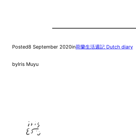
Posted
8 September 2020
in
荷蘭生活週記 Dutch diary
by
Iris Muyu