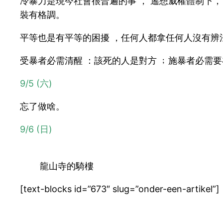
冷暴力是現今社會很普遍的事 ， 遙想威權體制下，
裝有格調。
平等也是有平等的困擾 ，任何人都拿任何人沒有辨
受暴者必需清醒 ：該死的人是對方 ﹔施暴者必需
9/5 (六)
忘了做啥。
9/6 (日)
龍山寺的騎樓
[text-blocks id=”673″ slug=”onder-een-artikel”]