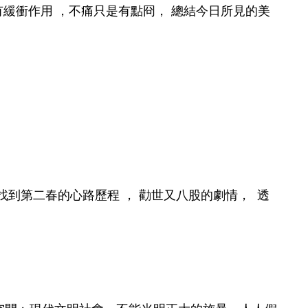
緩衝作用 ，不痛只是有點冏， 總結今日所見的美
找到第二春的心路歷程 ， 勸世又八股的劇情， 透