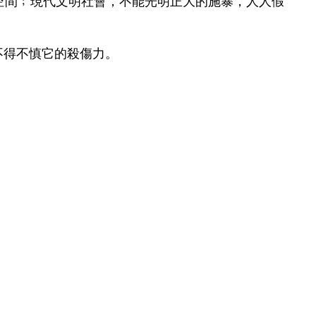
力的空間﹔現代文明社會，不能光明正大的施暴，人人假
不得不慎它的殺傷力。