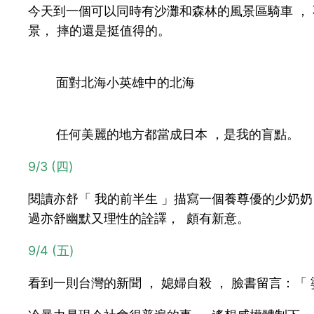
今天到一個可以同時有沙灘和森林的風景區騎車 ，
景， 摔的還是挺值得的。
面對北海小英雄中的北海
任何美麗的地方都當成日本 ，是我的盲點。
9/3 (四)
閱讀亦舒「 我的前半生 」描寫一個養尊優的少奶奶
過亦舒幽默又理性的詮譯， 頗有新意。
9/4 (五)
看到一則台灣的新聞 ， 媳婦自殺 ， 臉書留言：「