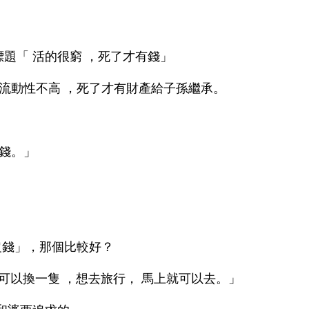
題「 活的很窮 ，死了才有錢」
產流動性不高 ，死了才有財產給子孫繼承。
。
花錢。」
沒錢」，那個比較好？
馬上可以換一隻 ，想去旅行， 馬上就可以去。」