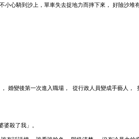
 不小心騎到沙上，單車失去捉地力而摔下來， 好險沙堆有
 ， 婚變後第一次進入職場， 從行政人員變成手藝人， 
 婆婆殺了我」。