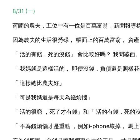
8/31 (一)
荷蘭的農夫，五位中有一位是百萬富翁，新聞報導標
因為農夫的生活很勞碌， 帳面上的百萬富翁， 資
「 活的有錢，死的沒錢」 會比較好嗎？ 我問婆西
「 我媽就是這樣活的， 即便沒錢，負債還是照樣
「 這樣總比農夫好」
「 可是我媽還是每天為錢煩惱」
「 活的很窮 ，死了才有錢」和「 活的有錢，死的
「 不為錢煩惱才是重點 ，例如i-phone壞掉， 