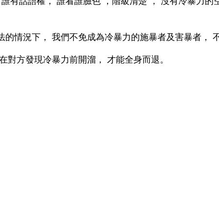
 誰有話語權， 誰看誰臉色 ，階級清楚 ， 沒有冷暴
法的情況下， 我們不免成為冷暴力的施暴者及害暴者， 
要在對方發現冷暴力前開溜， 才能全身而退。