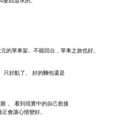
和婆西追求的。
0歐元的單車架。不能回台，單車之旅也好。
， 只好點了。 好的麵包還是
眼 。 看到現實中的自己愈接
齒矯正會讓心情變好。