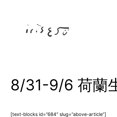
Skip
to
content
8/31-9/6 荷
[text-blocks id=”684″ slug=”above-article”]