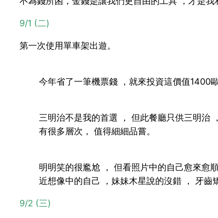
不為錢所困，金錢是讓我們更自由的工具 ，才是我
9/1 (二)
第一次使用單車架出遊。
今年省了一筆機票錢 ，就來投資這價值140
三明治不是我的首選 ， 但此餐廳只供三明治 
有很多層次， 值得細細品嘗。
明明笑的很尷尬 ， 但看照片中的自己愈來愈順
近想像中的自己 ，妹妹木星說的沒錯 ， 牙
9/2 (三)