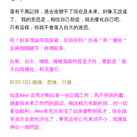
還有千萬記得，過去改變不了現在及未來。好像又說遠
了。 我的意思是，相信自己前提，就去優化自己吧。
只有這樣，你就不會落入自大的迷思。
哇！好多理論等我探索，目前得到＂自省＂和＂優化＂
這兩個關鍵字，收穫頗多。
自私、自大、懶散…種種負面特質是天性，重點是
「後
天自我優化」
和克服它。
9/20 (日) 能做、想做、只做
知道Ake 這周才剛結束一份正職工作，馬不停蹄的繼
續參與未來工作們的面試。
雖說精力有點耗損，但一切
看似順利，Ake有充分表現了自身優勢與長才，現在就
等資方全面性評估了，畢竟這些公司來頭不小，我便延
伸出一個問題：