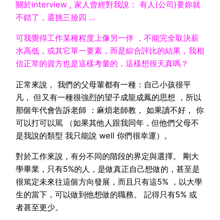
關於interview , 家人曾經對我說： 有人(公司)要妳就
不錯了，還挑三撿四 …
可我覺得工作某種程度上像另一伴 ，不能完全取決薪
水高低，或其它單一要素，而是綜合評比的結果，我相
信正常的資方也是這樣考量的，這樣想很天真嗎？
正常來說， 我們的父母輩都有一種：自己小孩很平
凡， 但又有一種很強烈的望子成龍成鳳的思想 ，所以
那個年代會告訴老師 ：麻煩老師教， 如果讀不好， 你
可以打可以駡 （如果其他人跟我同年，但他們父母不
是我說的類型 我只能說 well 你們很幸運）。
對於工作來說，有分不同的階段的界定與選擇。 剛大
學畢業，只有5%的人，是做真正自己想做的，甚至是
很篤定未來往這個方向發展，而且只有這5% ，以大學
生的當下，可以做到他想做的職務。 記得只有5% 或
者甚至更少。