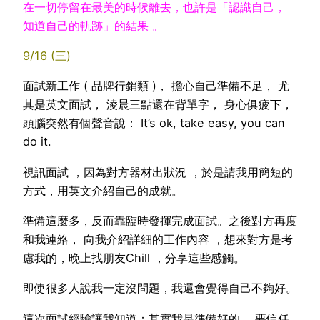
在一切停留在最美的時候離去，也許是「認識自己，
知道自己的軌跡」的結果 。
9/16 (三)
面試新工作 ( 品牌行銷類 )， 擔心自己準備不足， 尤
其是英文面試， 淩晨三點還在背單字， 身心俱疲下，
頭腦突然有個聲音說： It’s ok, take easy, you can
do it.
視訊面試 ，因為對方器材出狀況 ，於是請我用簡短的
方式，用英文介紹自己的成就。
準備這麼多，反而靠臨時發揮完成面試。之後對方再度
和我連絡， 向我介紹詳細的工作內容 ，想來對方是考
慮我的，晚上找朋友Chill ，分享這些感觸。
即使很多人說我一定沒問題，我還會覺得自己不夠好。
這次面試經驗讓我知道：其實我是準備好的 ，要信任