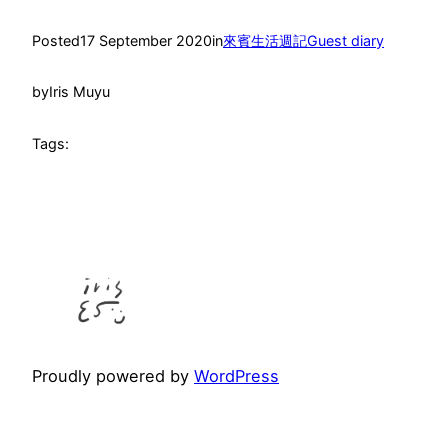
Posted
17 September 2020
in
來賓生活週記Guest diary
by
Iris Muyu
Tags:
Proudly powered by
WordPress