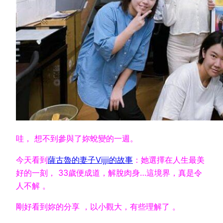
哇， 想不到參與了妳蛻變的一週。
今天看到
薩古魯的妻子Vijji的故事
：她選擇在人生最美
好的一刻， 33歲便成道，解脫肉身…這境界，真是令
人不解
。
剛好看到妳的分享 ，以小觀大，有些理解了 。