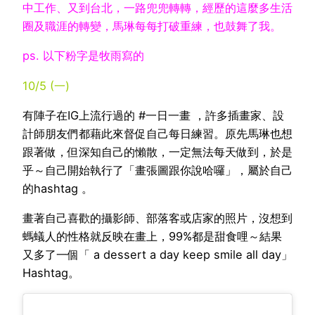
中工作、又到台北，一路兜兜轉轉，經歷的這麼多生活
圈及職涯的轉變，馬琳每每打破重練，也鼓舞了我。
ps. 以下粉字是牧雨寫的
10/5 (一)
有陣子在IG上流行過的 #一日一畫 ，許多插畫家、設
計師朋友們都藉此來督促自己每日練習。原先馬琳也想
跟著做，但深知自己的懶散，一定無法每天做到，於是
乎～自己開始執行了「畫張圖跟你說哈囉」，屬於自己
的hashtag 。
畫著自己喜歡的攝影師、部落客或店家的照片，沒想到
螞蟻人的性格就反映在畫上，99%都是甜食哩～結果
又多了一個「 a dessert a day keep smile all day」
Hashtag。