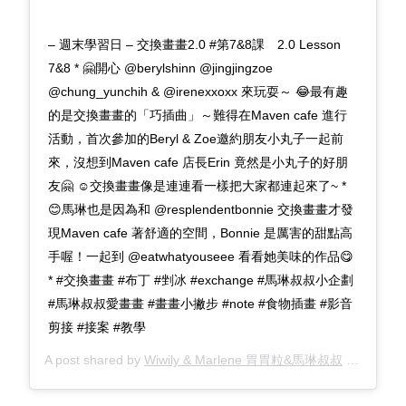
– 週末學習日 – 交換畫畫2.0 #第7&8課 2.0 Lesson
7&8 * 🤗開心 @berylshinn @jingjingzoe
@chung_yunchih & @irenexxoxx 來玩耍～ 😂最有趣
的是交換畫畫的「巧插曲」～難得在Maven cafe 進行
活動，首次參加的Beryl & Zoe邀約朋友小丸子一起前
來，沒想到Maven cafe 店長Erin 竟然是小丸子的好朋
友🤗 ☺️交換畫畫像是連連看一樣把大家都連起來了~ *
😊馬琳也是因為和 @resplendentbonnie 交換畫畫才發
現Maven cafe 著舒適的空間，Bonnie 是厲害的甜點高
手喔！一起到 @eatwhatyouseee 看看她美味的作品😋
* #交換畫畫 #布丁 #剉冰 #exchange #馬琳叔叔小企劃
#馬琳叔叔愛畫畫 #畫畫小撇步 #note #食物插畫 #影音
剪接 #接案 #教學
A post shared by
Wiwily & Marlene 胃胃粒&馬琳叔叔
(@wiwily2006) on