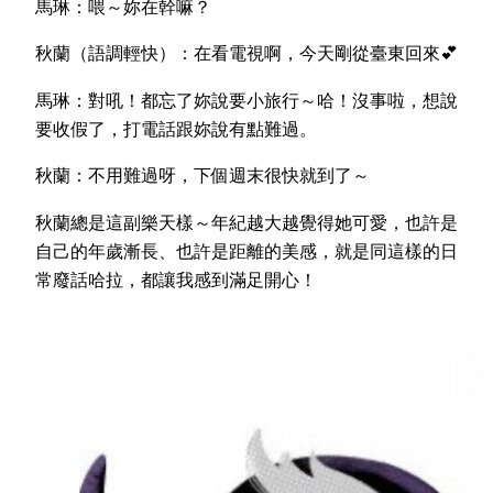
馬琳：喂～妳在幹嘛？
秋蘭（語調輕快）：在看電視啊，今天剛從臺東回來💕
馬琳：對吼！都忘了妳說要小旅行～哈！沒事啦，想說
要收假了，打電話跟妳說有點難過。
秋蘭：不用難過呀，下個週末很快就到了～
秋蘭總是這副樂天樣～年紀越大越覺得她可愛，也許是
自己的年歲漸長、也許是距離的美感，就是同這樣的日
常廢話哈拉，都讓我感到滿足開心！