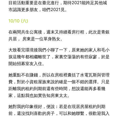
目前活動重要是在臺北進行，期待2021能跨足其他城
市認識更多朋友，咱們2021見。
10/10 (六)
在兩間共生公寓後，週末又持續看房行程，此次是青銀
共居， 房東是一位單身熟女。
大致看完環境後我們小聊了一下，原來她的家人和毛小
孩這幾年都相繼離世了，家裏空蕩蕩的有些寂寥，於是
開始招募室友入住。
她重點不在賺錢，所以在房租裡囊括了水電瓦斯與管理
費，對於小資租屋族來說的確是一個不錯的選擇。只是
距離我的租約到期前還有些時間，想說還能再多看幾
家，這點我也如實告知房東太太。
她對我的印象很好，便說︰若是在現居房屋租約到期
前，還沒找到喜歡的房子，可以和她聯繫，很歡迎我入