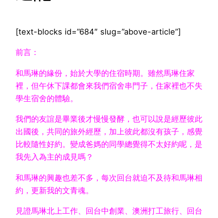
[text-blocks id=”684″ slug=”above-article”]
前言：
和馬琳的緣份，始於大學的住宿時期。雖然馬琳住家
裡，但午休下課都會來我們宿舍串門子，住家裡也不失
學生宿舍的體驗。
我們的友誼是畢業後才慢慢發酵，也可以說是經歷彼此
出國後，共同的旅外經歷，加上彼此都沒有孩子，感覺
比較隨性好約。變成爸媽的同學總覺得不太好約呢，是
我先入為主的成見嗎？
和馬琳的興趣也差不多，每次回台就迫不及待和馬琳相
約，更新我的文青魂。
見證馬琳北上工作、回台中創業、澳洲打工旅行、回台