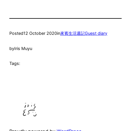
Posted
12 October 2020
in
來賓生活週記Guest diary
by
Iris Muyu
Tags: