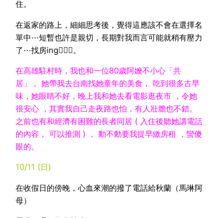
住。
在返家的路上，細細思考後，覺得這應該不會在選擇名
單中⋯短暫也許是親切，長期對我而言可能就稍有壓力
了⋯找房ing🏃🏻‍♀️。
在高雄駐村時，我也和一位80歲阿嬤不小心
「共
居」
， 她帶我去台南找她童年的美食， 吃到很多古早
味，她眼睛不好，晚上我和她去看電影逛夜市 ，令她
很安心 ，其實我自己走夜路也怕，有人壯膽也不錯。
之前也有和經濟有困難的長者同居 ( 入住後聽她講電話
的內容， 可以推測 ) ， 動不動要我提早繳房租 ，蠻傻
眼的。
10/11 (日)
在收假日的傍晚，心血來潮的撥了電話給秋蘭（馬琳阿
母）