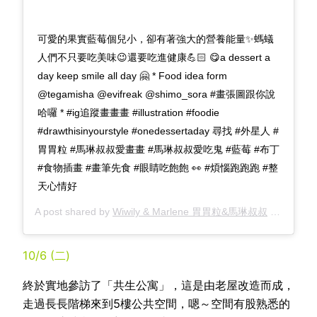
可愛的果實藍莓個兒小，卻有著強大的營養能量✨螞蟻
人們不只要吃美味😉還要吃進健康💪🏻 😋a dessert a
day keep smile all day 🤗 * Food idea form
@tegamisha @evifreak @shimo_sora #畫張圖跟你說
哈囉 * #ig追蹤畫畫畫 #illustration #foodie
#drawthisinyourstyle #onedessertaday 尋找 #外星人 #
胃胃粒 #馬琳叔叔愛畫畫 #馬琳叔叔愛吃鬼 #藍莓 #布丁
#食物插畫 #畫筆先食 #眼睛吃飽飽 👀 #煩惱跑跑跑 #整
天心情好
A post shared by
Wiwily & Marlene 胃胃粒&馬琳叔叔
(@wiwily2006) on
10/6 (二)
終於實地參訪了「共生公寓」，這是由老屋改造而成，
走過長長階梯來到5樓公共空間，嗯～空間有股熟悉的