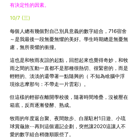
有決定性的因素。
10/7 (三)
每個人總有幾個對自己別具意義的數字組合，716宿舍
～是我最後一段無憂無懼的美好。學生時期總是無憂無
慮，無所畏懼的衝撞。
這也是和牧雨友誼的起點，回想起來也覺得奇妙，和牧
雨之間的互動一直都不是那種很熱切、很緊密的，而是
輕輕的、淡淡的還帶著一點隨興的（ 不知為啥腦中浮
現徐志摩那句：不帶走一片雲彩）。
但這樣的輕卻在離開學校後，隨著時間堆疊，沒被壓在
箱底，反而逐漸發酵、熟成。
牧雨的年度返台聚、夜間散步、白屋駐村1日遊、小琉
球賞龜旅⋯再到這個週記企劃，突然讓2020這讓人不
愛的數字組合稍微順眼些了。