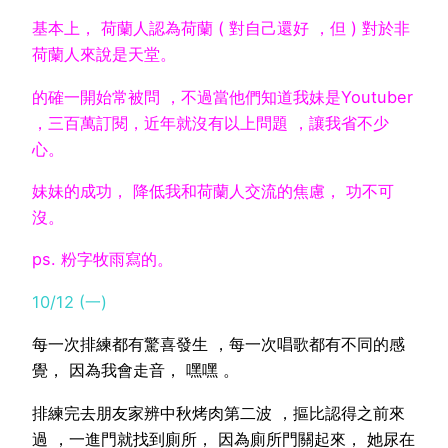
基本上， 荷蘭人認為荷蘭 ( 對自己還好 ，但 ) 對於非
荷蘭人來說是天堂。
的確一開始常被問 ，不過當他們知道我妹是Youtuber
，三百萬訂閱，近年就沒有以上問題 ，讓我省不少
心。
妹妹的成功， 降低我和荷蘭人交流的焦慮， 功不可
沒。
ps. 粉字牧雨寫的。
10/12 (一)
每一次排練都有驚喜發生 ，每一次唱歌都有不同的感
覺， 因為我會走音， 嘿嘿 。
排練完去朋友家辨中秋烤肉第二波 ，摳比認得之前來
過 ，一進門就找到廁所， 因為廁所門關起來， 她尿在