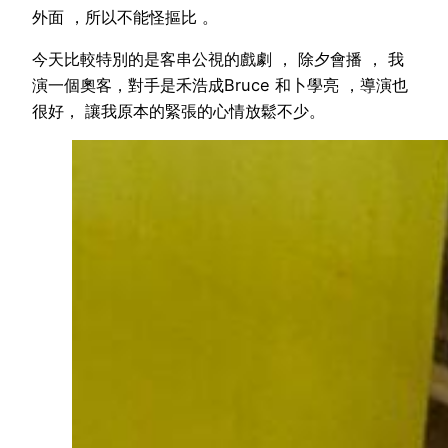
外面 ，所以不能怪摳比 。
今天比較特別的是客串公視的戲劇 ， 除夕會播 ， 我
演一個奧客，對手是禾浩成Bruce 和卜學亮 ，導演也
很好， 讓我原本的緊張的心情放鬆不少。