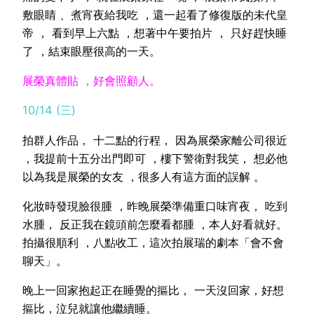
敷眼睛 、煮宵夜給我吃 ，還一起看了修復版的未代皇
帝 ， 看到早上六點 ，想著中午要拍片 ， 只好趕快睡
了 ，結束眼壓很高的一天。
展榮真體貼 ，好會照顧人。
10/14 (三)
拍群人作品， 十二點的行程， 因為展榮家離公司很近
，我提前十五分出門即可 ，樓下警衛對我笑， 想必他
以為我是展榮的女友 ，很多人有這方面的誤解 。
化妝時發現臉很腫 ，昨晚展榮準備重口味宵夜， 吃到
水腫， 反正我在鏡頭前怎麼看都腫 ，本人好看就好。
拍攝很順利 ，八點收工，這次拍展瑞的劇本「會不會
聊天」。
晚上一回家抱起正在睡覺的摳比， 一天沒回家，好想
摳比，泣兒就讓他繼續睡。