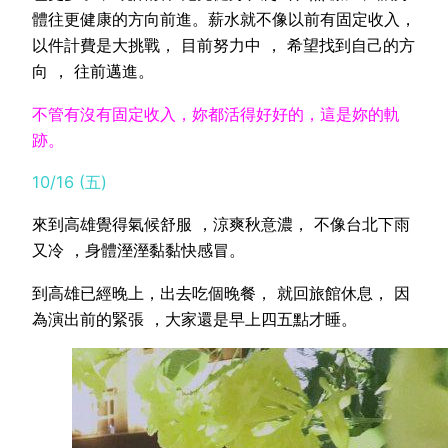
體往更健康的方向前進。薪水就不像以前有固定收入，
以件計費是大挑戰， 目前努力中 ， 希望找到自己的方
向 ， 往前邁進。
不管有沒有固定收入，妳都活得好好的，這是妳的軌
跡。
10/16 (五)
來到高雄覺得氣候舒服 ，涼爽秋意濃， 不像台北下雨
又冷 ，身體溼溼黏黏快感冒。
到高雄已經晚上，出去吃個晚餐， 就回旅館休息， 因
為演出前的緊張 ，大家還是早上四五點才睡。