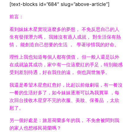
[text-blocks id=”684″ slug=”above-article”]
前言：
看到妹妹木星實現這麼多的夢想， 不免反思自己的人
生有發揮潛力嗎， 我雖沒有過人成就， 對生活保有熱
情， 能創造自己想要的生活 ， 學著珍惜我的好命。
理性上我也知道每個人都有價值， 但一般人還是以外
在成就論其成功，家中有一位這麼紅的手足，特別能感
受到差別待遇，好在我住的遠， 倒也與世無爭。
我還是希望木星愈紅愈好，比起以前做劇場，有一餐沒
一餐的生活好多了，如今妹妹逐漸可以為我買單 ，每
次回台接收木星穿不完的衣服、美妝、保養品 ，太欣
慰了。
另一個好處是：旅居荷蘭多年的我， 不免會被問到我
的家人也想移民荷蘭嗎？