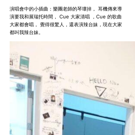
演唱會中的小插曲：樂團老師的琴壞掉， 耳機傳來導
演要我和展瑞托時間， Cue 大家清唱 ，Cue 的歌曲
大家都會唱， 覺得很驚人，還表演辣台妹，現在大家
都叫我辣台妹。