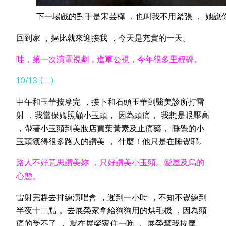
下一場戲的對手是宋芸樺 ，也叫我不用緊張 ， 她說你們拍
回到家 ，摳比就來迎接我 ，今天是充實的一天。
哇，第一次演電視劇，進軍公視，今年很多里程碑。
10/13 (二)
中午和玉華按摩完 ，接下和石頭玉華到醫美診所打雷
射 ，我當保姆照顧小玉頭， 因為頭痛， 我想是眼壓高
，帶著小玉頭到美妝店買葉黃素及止痛藥， 睡覺的小
玉頭獲得很多路人的讚美 ， 什麼！他只是在睡覺耶。
路人不好意思讚美妳 ，只好讚美小玉頭。愛屋及烏的
心態。
雷射完趕去排練演唱會 ，遲到一小時 ，不知不覺練到
半夜十二點 。去展榮家拿給狗狗用的烘毛機 ，因為頭
痛的受不了 ， 就在展榮家住一晚 ， 展榮幫我按摩、