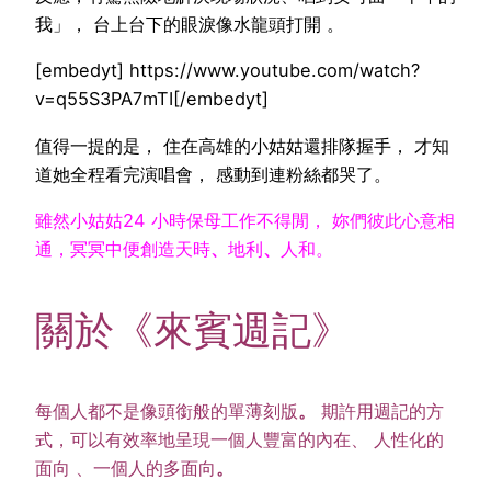
我」， 台上台下的眼淚像水龍頭打開 。
[embedyt] https://www.youtube.com/watch?
v=q55S3PA7mTI[/embedyt]
值得一提的是， 住在高雄的小姑姑還排隊握手， 才知
道她全程看完演唱會， 感動到連粉絲都哭了。
雖然小姑姑24 小時保母工作不得閒， 妳們彼此心意相
通，冥冥中便創造天時
、
地利
、
人和。
關於《來賓週記》
每個人都不是像頭銜般的單薄刻版
。
期許用週記的方
式，可以有效率地呈現一個人豐富的內在、 人性化的
面向 、一個人的多面向
。