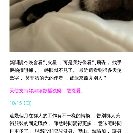
新聞說今晚會看到火星 ，可是我好像看到飛碟， 找手
機拍攝證據， 一轉眼就不見了。 最近還看到很多天使
數字， 莫非我的光的使者 ，被派來照亮別人？
天使支持妳繼續散播歡樂，散撥愛。
10/15 (四)
這幾個月在群人的工作有不一樣的轉換 ，告別群人美
術服裝的固定職位， 雖然時間變得更多， 意味廢時間
也更多了， 現階段和鬼兒健身
、
爬山
、
熱瑜加， 讓身