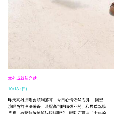
意外成就新亮點。
10/18 (日)
昨天高雄演唱會順利落幕，今日心情依然澎湃 ，回想
演唱會前沒法睡覺、眼壓高到眼睛張不開、和展瑞臨場
反應，有驚無險地解決現場狀況、唱到安可曲「十年的