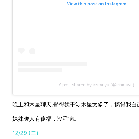
View this post on Instagram
A post shared by irismuyu (@irismuyu)
晚上和木星聊天,覺得我干涉木星太多了，搞得我
妹妹傻人有傻福，沒毛病。
12/29 (二)