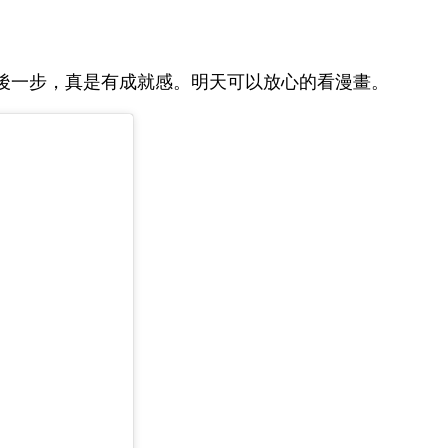
行到最後一步，真是有成就感。明天可以放心的看漫畫。