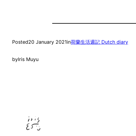
Posted
20 January 2021
in
荷蘭生活週記 Dutch diary
by
Iris Muyu