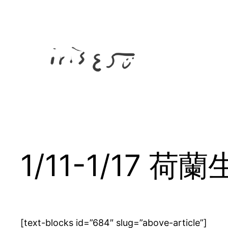
Skip
to
content
1/11-1/17 
[text-blocks id=”684″ slug=”above-article”]