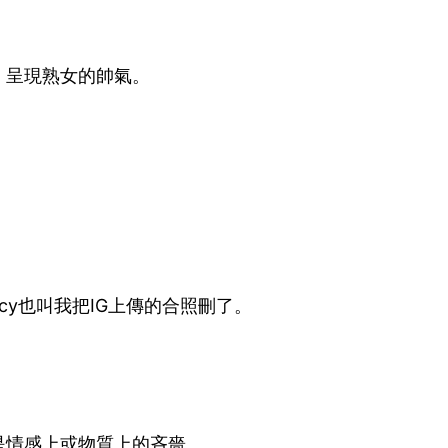
，呈現熟女的帥氣。
。
cy也叫我把IG上傳的合照刪了。
是情感上或物質上的吝嗇。