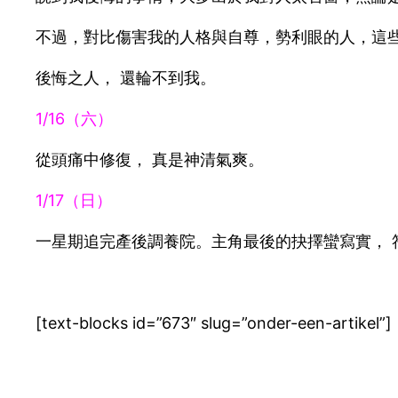
不過，對比傷害我的人格與自尊，勢利眼的人，這
後悔之人， 還輪不到我。
1/16（六）
從頭痛中修復， 真是神清氣爽。
1/17（日）
一星期追完產後調養院。主角最後的抉擇蠻寫實， 
[text-blocks id=”673″ slug=”onder-een-artikel”]