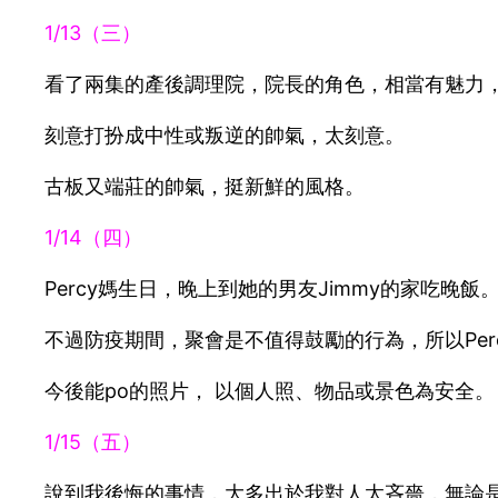
1/13（三）
看了兩集的產後調理院，院長的角色，相當有魅力
刻意打扮成中性或叛逆的帥氣，太刻意。
古板又端莊的帥氣，挺新鮮的風格。
1/14（四）
Percy媽生日，晚上到她的男友Jimmy的家吃晚飯
不過防疫期間，聚會是不值得鼓勵的行為，所以Per
今後能po的照片， 以個人照、物品或景色為安全。
1/15（五）
說到我後悔的事情，大多出於我對人太吝嗇，無論