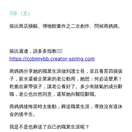
7/9 （五）
摳比商店橫幅、博物館畫作之二次創作、問候商媽媽。
摳比週邊，請多多指教💁‍♀️
https://cobimybb.creator-spring.com
商媽媽分享她的職業生涯做到護士長，並且養育四個孩
子，薪水還被企業家的老公動用，她想：何必這麼累！
乾脆在家帶孩子，讓老公養好了。多少有賭氣的成分辭
職，老公也欣然同意，還幫她向醫院辭職。
商媽媽後悔當時太衝動，葬送職業生涯，導致沒有退休
金的後半生。
我是不是也葬送了自己的職業生涯呢？