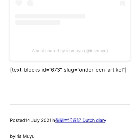
A post shared by irismuyu (@irismuyu)
[text-blocks id=”673″ slug=”onder-een-artikel”]
Posted
14 July 2021
in
荷蘭生活週記 Dutch diary
by
Iris Muyu