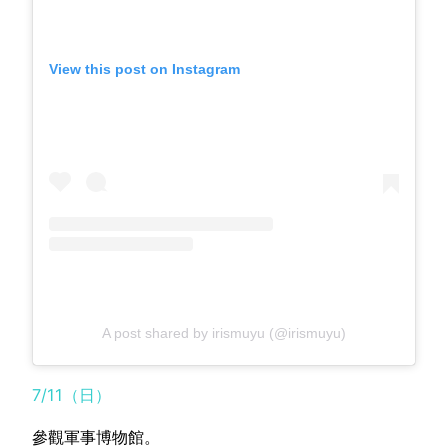
View this post on Instagram
A post shared by irismuyu (@irismuyu)
7/11（日）
參觀軍事博物館。