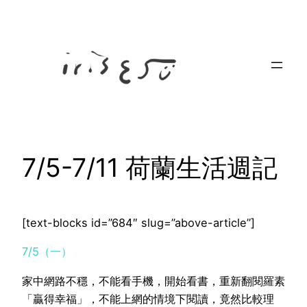
Skip
to
content
7/5-7/11 荷蘭生活週記
[text-blocks id=”684″ slug=”above-article”]
7/5（一）
家中網路不穩，不能看手機，開始看書，重新翻閱羅素
「贏得幸福」，不能上網的情境下閱讀，竟然比較理