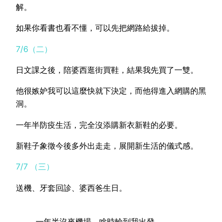
解。
如果你看書也看不懂，可以先把網路給拔掉。
7/6（二）
日文課之後，陪婆西逛街買鞋，結果我先買了一雙。
他很嫉妒我可以這麼快就下決定，而他得進入網購的黑
洞。
一年半防疫生活，完全沒添購新衣新鞋的必要。
新鞋子象徵今後多外出走走，展開新生活的儀式感。
7/7 （三）
送機、牙套回診、婆西爸生日。
一年半沒來機場，啥時輪到我出發