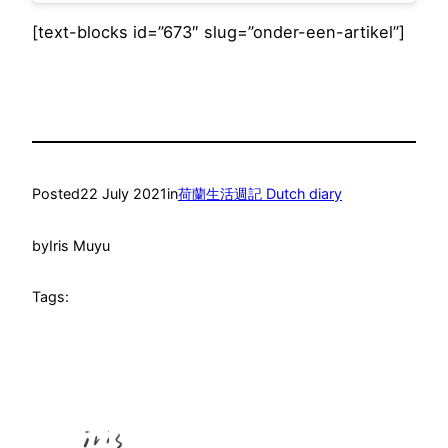
[text-blocks id=”673″ slug=”onder-een-artikel”]
Posted
22 July 2021
in
荷蘭生活週記 Dutch diary
by
Iris Muyu
Tags: