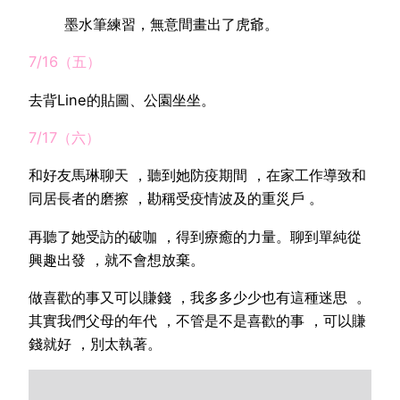
墨水筆練習，無意間畫出了虎爺。
7/16（五）
去背Line的貼圖、公園坐坐。
7/17（六）
和好友馬琳聊天 ，聽到她防疫期間 ，在家工作導致和
同居長者的磨擦 ，勘稱受疫情波及的重災戶 。
再聽了她受訪的破咖 ，得到療癒的力量。聊到單純從
興趣出發 ，就不會想放棄。
做喜歡的事又可以賺錢 ，我多多少少也有這種迷思 。
其實我們父母的年代 ，不管是不是喜歡的事 ，可以賺
錢就好 ，別太執著。