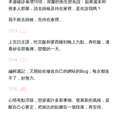
本週確診暴增10倍，荷蘭的衛生部長說：如果週末和
很多人群聚，請去篩檢及待在家裡，是在說我嗎？
我不敢去篩檢，先待在家裡。
7/13（二）
上完日文課，吃完飯和婆西睡到晚上六點、再吃飯，邊
看矽谷群瘋傳，蠻廢的一天。
7/14（三）
編輯週記，又開始在修改自己的網站的Bug，每次都改
不了，好無力。
7/15（四）
心情有點浮躁，想探索許多新事物、發展新的風格，提
醒自己心要定，把摳比的貼圖告一個段落，再安排。