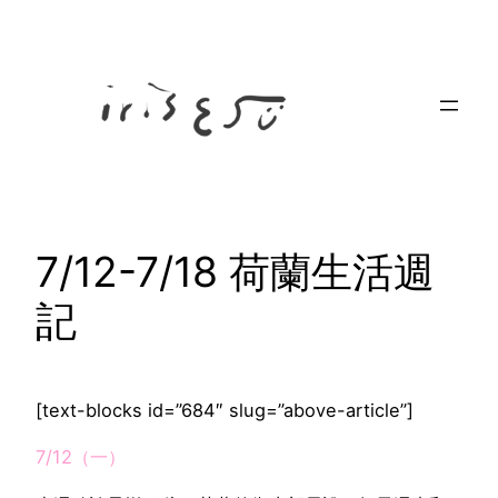
Skip
to
content
7/12-7/18 荷蘭生活週
記
[text-blocks id=”684″ slug=”above-article”]
7/12（一）