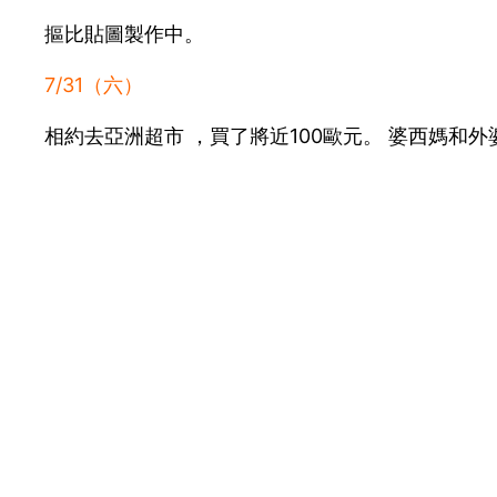
摳比貼圖製作中。
7/31（六）
相約去亞洲超市 ，買了將近100歐元。 婆西媽和外
8/1（日）
這兩天才發現Youtube沒有奧運轉播權， 荷蘭只
即便人在荷蘭 ，也有全家幫戴資穎加油的參與感。