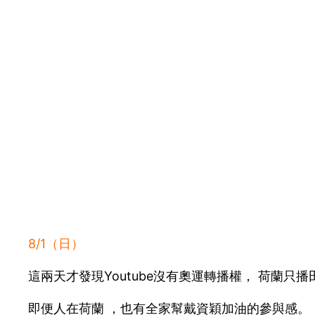
這眼神太糾心了﹐ 和
[text-blocks id=”673″ slug=”onder-een-artikel”]
Posted
5 August 2021
in
荷蘭生活週記 Dutch diary
by
Iris Muyu