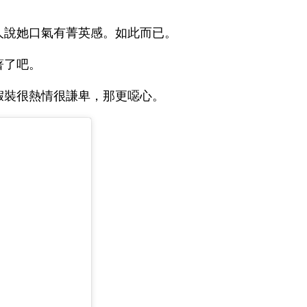
人說她口氣有菁英感。如此而已。
著了吧。
假裝很熱情很謙卑，那更噁心。