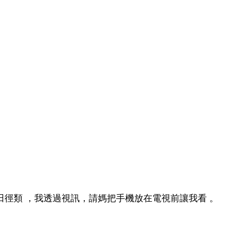
小戴一起脈動﹐ 謝謝小載連結家人的情感。
Tags: