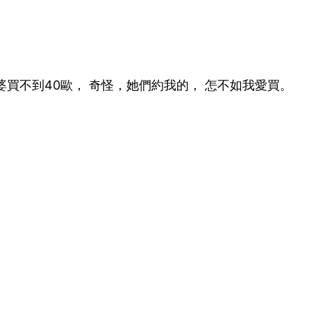
婆買不到40歐， 奇怪，她們約我的， 怎不如我愛買。
播田徑類 ，我透過視訊，請媽把手機放在電視前讓我看 。
截圖妹的動態 ，我化身成小框框