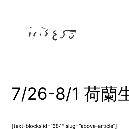
Skip
to
content
7/26-8/1 荷
[text-blocks id=”684″ slug=”above-article”]