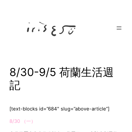
Skip
to
content
8/30-9/5 荷蘭生活週
記
[text-blocks id=”684″ slug=”above-article”]
8/30 （一）