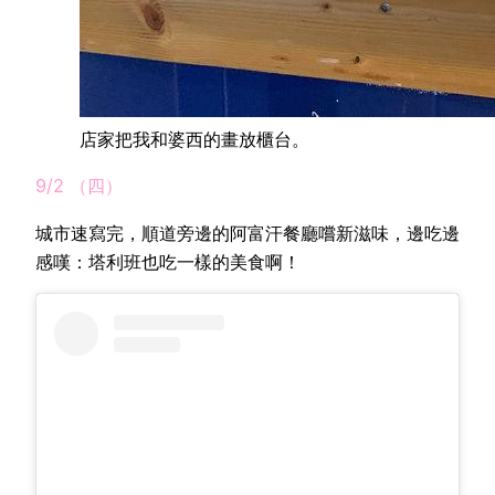
店家把我和婆西的畫放櫃台。
9/2 （四）
城市速寫完，順道旁邊的阿富汗餐廳嚐新滋味，邊吃邊
感嘆：塔利班也吃一樣的美食啊！