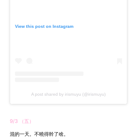
View this post on Instagram
A post shared by irismuyu (@irismuyu)
9/3 （五）
混的一天。不曉得幹了啥。