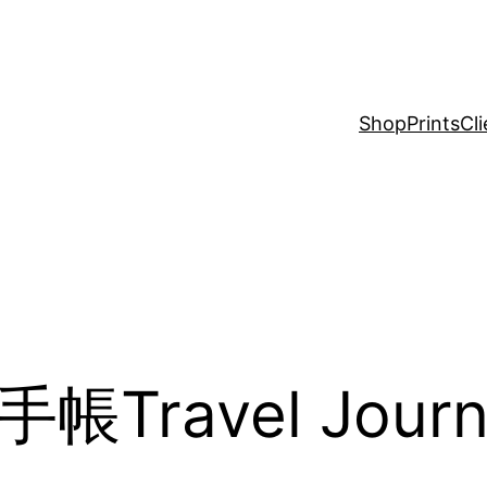
Shop
Prints
Cli
帳Travel Journa