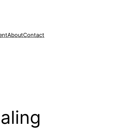
ent
About
Contact
ling