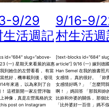
3-9/29
9/16-9/
村生活週記
村生活週
ks id=”684″ slug=”above-
[text-blocks id=”684″ sl
”] 9/23 (一) 星期天來看展的淑惠
article”] 9/16 (一) 嫁
我到她住的左營看看， 有當
Han Semel 在我的臉書
領當然好，機車載到後，發現
女感情， 真的很好。 「妳
014年來過， 以為來到了台
女感情好嗎？」 「怎麼問我
目！ 這裡新開一家左營泮咖
啊！ 」媽回答 「那我和妳
湖上神像，真是左營風格的文
比妳和外婆的關係， 那個
his post on Instagram
「比外婆好一百倍 」媽不假