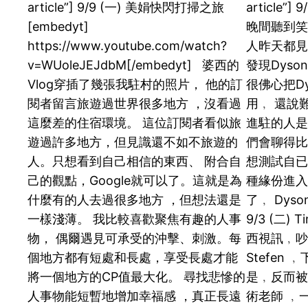
article”] 9/9 (一) 美娟快閃打掃之旅
article”] 9
[embedyt]
晚間聽到笑
https://www.youtube.com/watch?
人昨天都見
v=WUoleJEJdbM[/embedyt] 婆西的
發現Dys
Vlog穿插了幾張我駐村的照片， 他的訂
很佛心把D
閱者留言旅遊過世界很多地方 ，沒看過
用﹐ 還說難
這麼差的住宿環境。 這位訂閱者看似旅
進駐的人是
遊過許多地方，但見識還不如不旅遊的
們會聊得比
人。只想看到自己相信的東西、 附合自
想測試自已
己的觀點，Google就可以了。這就是為
種緣份進入
什麼有的人去過很多地方 ，但想法還是
了﹐ Dys
一樣淺薄。 我比較喜歡聚焦有趣的人事
9/3 (二)
物， 偶爾遇見可承受的沖擊、刺激。每
西視訊﹐
個地方都有短處和長處，享受長處才能
Stefen
將一個地方的CP值最大化。 尋找悲慘的
是﹐反而被
人事物能短暫地增加幸福感 ，真正長遠
術老師 ﹐