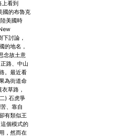
步的路上看到
了美國的布魯克
登陸美國時
New
在樹下討論，
國的地名，
思念故土意
中正路、中山
路。最近看
果為街道命
薰衣草路，
二) 石虎爭
刻苦、靠自
卻有類似王
，這個模式的
用，然而在