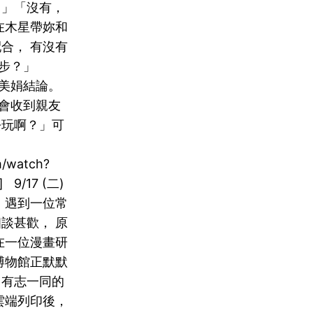
 」「沒有，
在木星帶妳和
合， 有沒有
步？」
美娟結論。
會收到親友
去玩啊？」可
]
m/watch?
] 9/17 (二)
 遇到一位常
談甚歡， 原
在一位漫畫研
博物館正默默
。有志一同的
雲端列印後，