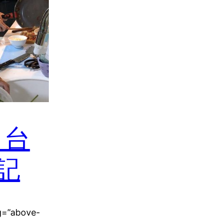
1 台
記
ug=”above-