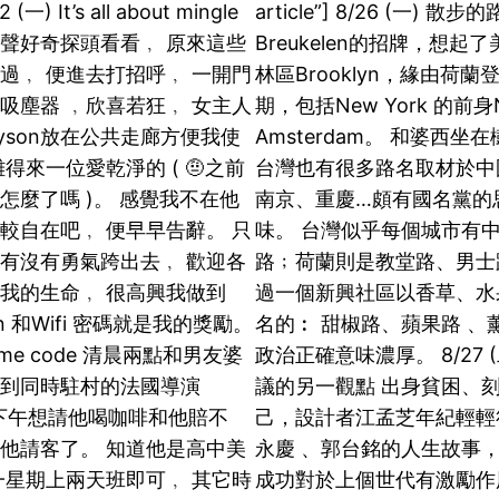
/2 (一) It’s all about mingle
article”] 8/26 (一) 散
聲好奇探頭看看﹐ 原來這些
Breukelen的招牌，想起
過﹐ 便進去打招呼﹐ 一開門
林區Brooklyn，緣由荷蘭
on吸塵器 ﹐欣喜若狂﹐ 女主人
期，包括New York 的前身
yson放在公共走廊方便我使
Amsterdam。 和婆西坐
得來一位愛乾淨的 ( 🤨之前
台灣也有很多路名取材於中
怎麼了嗎 )。 感覺我不在他
南京、重慶…頗有國名黨的
較自在吧﹐ 便早早告辭。 只
味。 台灣似乎每個城市有
有沒有勇氣跨出去﹐ 歡迎各
路﹔荷蘭則是教堂路、男士
我的生命﹐ 很高興我做到
過一個新興社區以香草、水
on 和Wifi 密碼就是我的獎勵。
名的︰ 甜椒路、蘋果路 、
 Time code 清晨兩點和男友婆
政治正確意味濃厚。 8/27 (
吵到同時駐村的法國導演
議的另一觀點 出身貧困、
 ﹐下午想請他喝咖啡和他賠不
己，設計者江孟芝年紀輕輕
他請客了。 知道他是高中美
永慶 、郭台銘的人生故事
一星期上兩天班即可﹐ 其它時
成功對於上個世代有激勵作