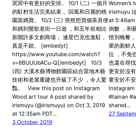
冥冥中有更好的安排。 10/1 (二) 一個月
Women’s tr
的駐村生活完美結束， 回風和日麗的桃
irismuyu (
園當媽寶。 10/2 (三) 突然想買個茶具便
at 5:46a
和媽到鶯歌老街一日遊 ，和五年前相比
倒數 ，和
新開許多文創商場， 連星巴克也進駐，
惜別晚餐，
真是不錯。 [embedyt]
業的新鮮
https://www.youtube.com/watch?
位 ，不免
v=8BUUUbACu-Q[/embedyt] 10/3
也還在尋找
(四) 大溪木藝博物館園區結合當地木藝
更安於沒有
技術和老屋重建也升級了不少 ，令人驚
要安於不安吧。 
豔。 View this post on Instagram
Instagram
Wood art tour A post shared by
#tainan #
irismuyu (@irismuyu) on Oct 3, 2019
shared…
at 12:35am PDT…
27 Septem
3 October 2019