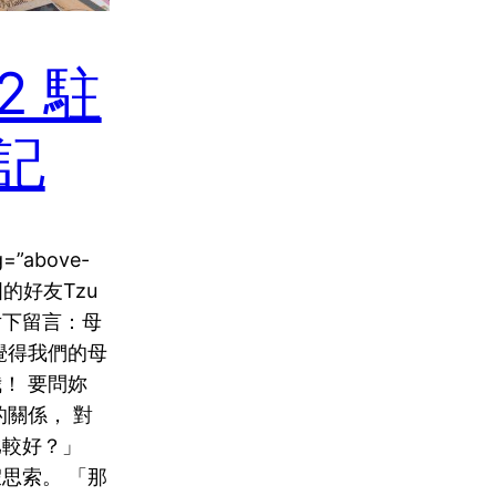
22 駐
記
ug=”above-
到德國的好友Tzu
照片下留言：母
覺得我們的母
！ 要問妳
的關係， 對
比較好？」
思索。 「那