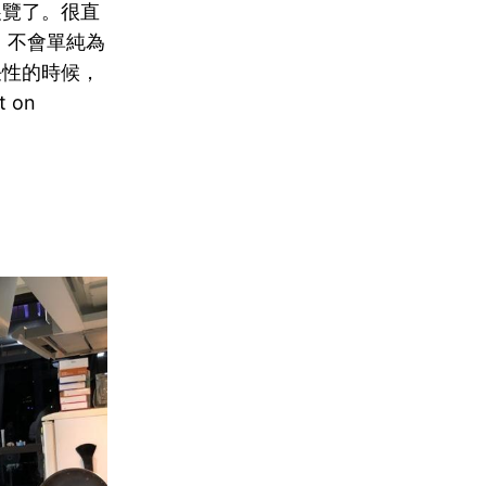
展覽了。很直
 不會單純為
任性的時候，
 on