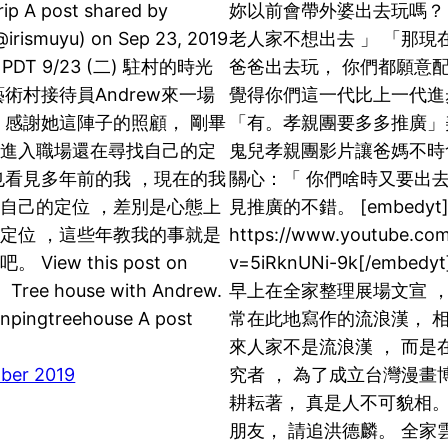
ip A post shared by
妳以前會帶外婆出去玩嗎？
@irismuyu) on Sep 23, 2019
老人家不想出去 」 「那現
m PDT 9/23 (二) 駐村的時光
爸爸出去玩， 你們都願意配
藝術村接待員Andrew來一場
覺得你們這一代比上一代進
 感謝她這陣子的照顧， 剛畢
「有。孝親團要多多推廣」
人進入職場還在尋找自己的定
鬼兒孝親團影片讓爸媽不時
也看見多年前的我 ，現在的我
關心：「 你們啥時又要出
自己的定位 ，差別是心態上
見推廣的不錯。 [embedyt
定位 ，這些年教我的事就是
https://www.youtube.co
View this post on
v=5iRknUNi-9k[/embedyt
 Tree house with Andrew.
早上在全家整理展場文宣 ，
anpingtreehouse A post
常在此地寫作的流浪漢， 相
來人家不是流浪漢 ， 而是
ber 2019
究者 ， 為了成立台灣漫畫
耕耘著， 真是人不可貌相
朋友， 請追洪德麟。 全家