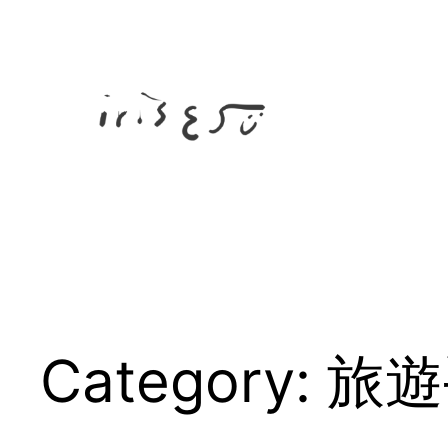
Skip
to
content
Category:
旅遊手