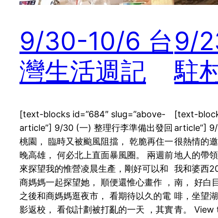
9/30-10/6 台
9/2
灣生活週記
駐
[text-blocks id=”684″ slug=”above-
[text-bloc
article”] 9/30 (一) 整理行李準備出發回
article
桃園， 臨時又被颱風阻擋， 乾脆再住一
很熱情的邀
晚高雄， 何必北上直面暴風圈。 兩週前
地人的帶
來探望我的惟營凌晨生產，剛好可以和
我和婆西2
商媽媽一起探望她， 順便還惟心畫作 ，
南， 好白
之後和商媽媽逛夜市， 看期待以久的電
啡，坐望
影返校， 看似計劃被打亂的一天 ，其實
青。 View t