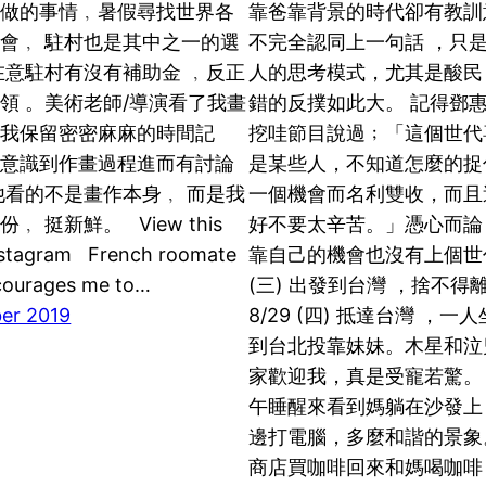
想做的事情﹐暑假尋找世界各
靠爸靠背景的時代卻有教訓
會﹐ 駐村也是其中之一的選
不完全認同上一句話 ，只
在意駐村有沒有補助金 ﹐反正
人的思考模式，尤其是酸民
領 。美術老師/導演看了我畫
錯的反撲如此大。 記得鄧
勵我保留密密麻麻的時間記
挖哇節目說過﹔「這個世代
可意識到作畫過程進而有討論
是某些人，不知道怎麼的捉
他看的不是畫作本身﹐ 而是我
一個機會而名利雙收，而且
﹐ 挺新鮮。 View this
好不要太辛苦。」憑心而論
nstagram French roomate
靠自己的機會也沒有上個世代
courages me to…
(三) 出發到台灣 ，捨不得
er 2019
8/29 (四) 抵達台灣 ，
到台北投靠妹妹。木星和泣
家歡迎我，真是受寵若驚。 8/
午睡醒來看到媽躺在沙發上
邊打電腦，多麼和諧的景象
商店買咖啡回來和媽喝咖啡