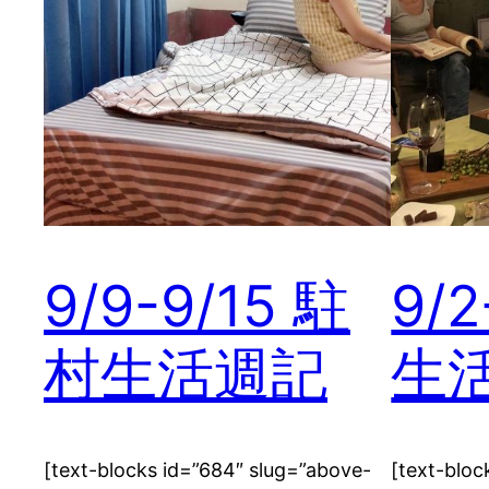
9/9-9/15 駐
9/
村生活週記
生
[text-blocks id=”684″ slug=”above-
[text-bloc