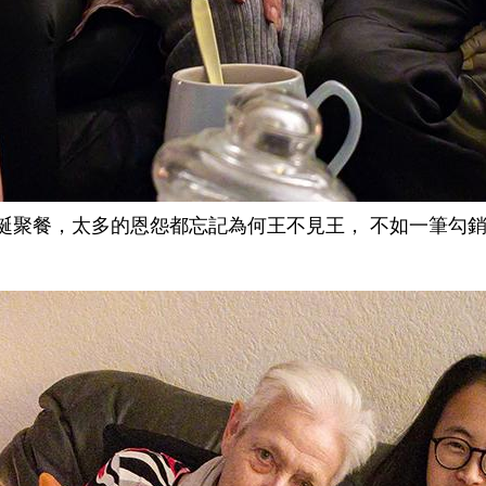
誕聚餐，太多的恩怨都忘記為何王不見王， 不如一筆勾銷