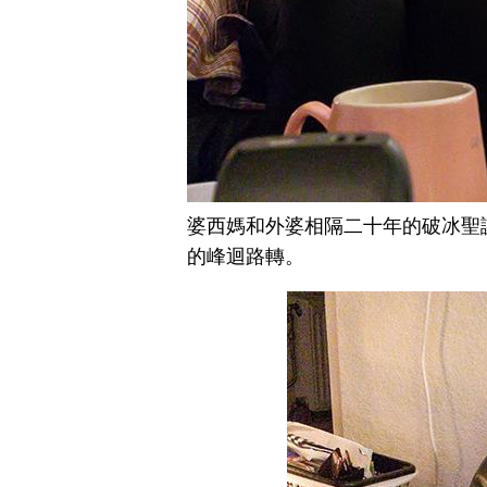
婆西媽和外婆相隔二十年的破冰聖
的峰迴路轉。