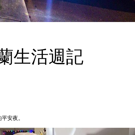
0荷蘭生活週記
的平安夜。