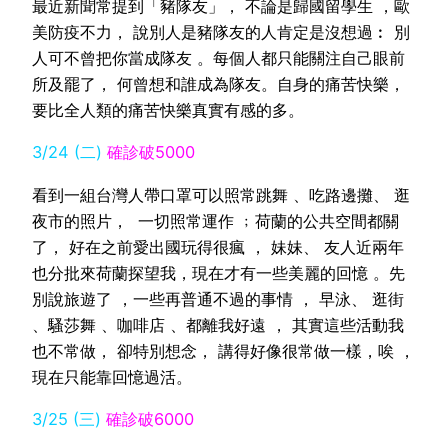
最近新聞常提到「豬隊友」， 不論是歸國留學生 ，歐
美防疫不力， 說別人是豬隊友的人肯定是沒想過︰ 別
人可不曾把你當成隊友 。每個人都只能關注自己眼前
所及罷了， 何曾想和誰成為隊友。自身的痛苦快樂，
要比全人類的痛苦快樂真實有感的多。
3/24 (二)
確診破5000
看到一組台灣人帶口罩可以照常跳舞 、吃路邊攤、 逛
夜市的照片， 一切照常運作 ﹔荷蘭的公共空間都關
了， 好在之前愛出國玩得很瘋 ， 妹妹、 友人近兩年
也分批來荷蘭探望我，現在才有一些美麗的回憶 。先
別說旅遊了 ，一些再普通不過的事情 ， 早泳、 逛街
、騷莎舞 、咖啡店 、都離我好遠 ， 其實這些活動我
也不常做， 卻特別想念， 講得好像很常做一樣，唉 ，
現在只能靠回憶過活。
3/25 (三)
確診破6000