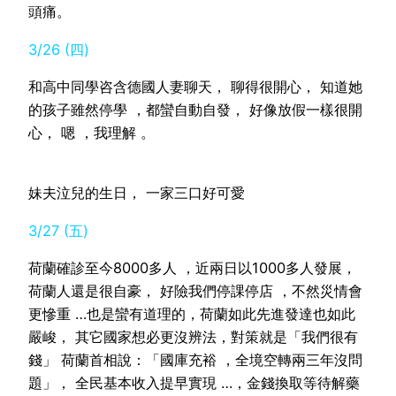
頭痛。
3/26 (四)
和高中同學咨含德國人妻聊天， 聊得很開心， 知道她
的孩子雖然停學 ，都蠻自動自發， 好像放假一樣很開
心， 嗯 ，我理解 。
妹夫泣兒的生日， 一家三口好可愛
3/27 (五)
荷蘭確診至今8000多人 ，近兩日以1000多人發展，
荷蘭人還是很自豪， 好險我們停課停店 ，不然災情會
更慘重 …也是蠻有道理的，荷蘭如此先進發達也如此
嚴峻， 其它國家想必更沒辨法，對策就是「我們很有
錢」 荷蘭首相說：「國庫充裕 ，全境空轉兩三年沒問
題」， 全民基本收入提早實現 …，金錢換取等待解藥