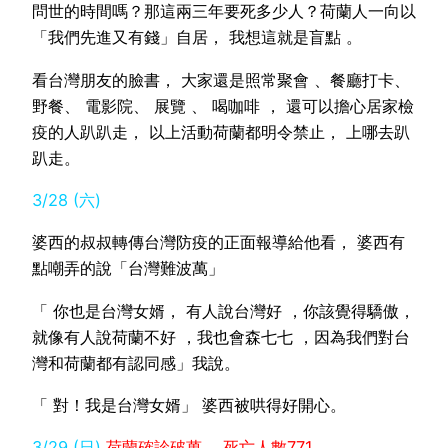
問世的時間嗎？那這兩三年要死多少人？荷蘭人一向以
「我們先進又有錢」自居， 我想這就是盲點 。
看台灣朋友的臉書， 大家還是照常聚會 、餐廳打卡、
野餐、 電影院、 展覽 、 喝咖啡 ， 還可以擔心居家檢
疫的人趴趴走， 以上活動荷蘭都明令禁止， 上哪去趴
趴走。
3/28 (六)
婆西的叔叔轉傳台灣防疫的正面報導給他看， 婆西有
點嘲弄的說「台灣難波萬」
「 你也是台灣女婿， 有人說台灣好 ，你該覺得驕傲，
就像有人說荷蘭不好 ，我也會森七七 ，因為我們對台
灣和荷蘭都有認同感」我說。
「 對！我是台灣女婿」 婆西被哄得好開心。
3/29 (日)
荷蘭確診破萬， 死亡人數771