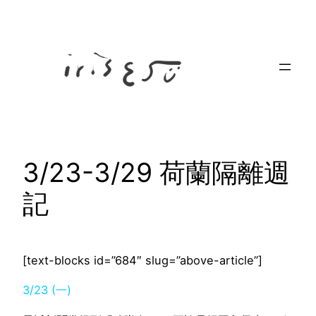
Skip
to
content
3/23-3/29 荷蘭隔離週
記
[text-blocks id=”684″ slug=”above-article”]
3/23 (一)